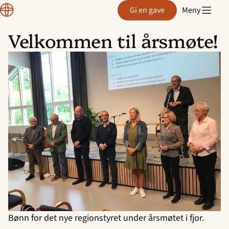
Region
Gi en gave
Meny
Rogaland
Velkommen til årsmøte!
Hopp
til
innhold
Bønn for det nye regionstyret under årsmøtet i fjor.