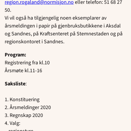
region.rogaland@normisjon.no
eller telefon: 51 68 27
50.
Vi vil også ha tilgjengelig noen eksemplarer av
årsmeldingen i papir på gjenbruksbutikkene i Aksdal
og Sandnes, på Kraftsenteret på Stemnestaden og på
regionskontoret i Sandnes.
Program:
Registrering fra kl.10
Årsmøte kl.11-16
Saksliste
:
1. Konstituering
2. Årsmeldinger 2020
3. Regnskap 2020
4. Valg: