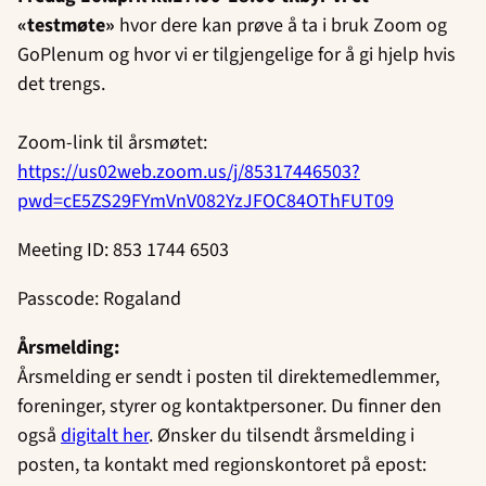
«testmøte»
hvor dere kan prøve å ta i bruk Zoom og
GoPlenum og hvor vi er tilgjengelige for å gi hjelp hvis
det trengs.
Zoom-link til årsmøtet:
https://us02web.zoom.us/j/85317446503?
pwd=cE5ZS29FYmVnV082YzJFOC84OThFUT09
Meeting ID: 853 1744 6503
Passcode: Rogaland
Årsmelding:
Årsmelding er sendt i posten til direktemedlemmer,
foreninger, styrer og kontaktpersoner. Du finner den
også
digitalt her
. Ønsker du tilsendt årsmelding i
posten, ta kontakt med regionskontoret på epost: