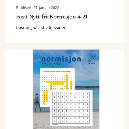
Publisert: 27. januar 2022
Fasit Nytt fra Normisjon 4-21
Løsning på aktivitetssiden
Read
article
"Fasit
Nytt
fra
Normisjon
3/21"