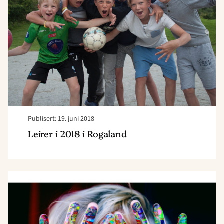
i
Rogaland"
Publisert: 19. juni 2018
Leirer i 2018 i Rogaland
Read
article
"Informasjon
om