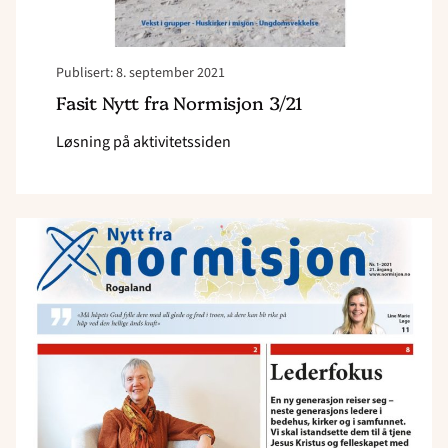
Publisert: 8. september 2021
Fasit Nytt fra Normisjon 3/21
Løsning på aktivitetssiden
Read
article
"Nytt
fra
Normisjon
1/21"