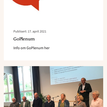
Publisert: 17. april 2021
GoPlenum
Info om GoPlenum her
Read
article
"Zoom-
link
til
årsmøtet"