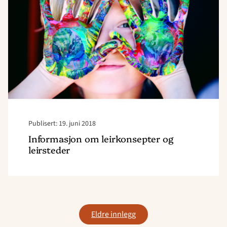
leirkonsepter
og
leirsteder"
Publisert: 19. juni 2018
Informasjon om leirkonsepter og
leirsteder
Innleggnavigasjon
Eldre innlegg