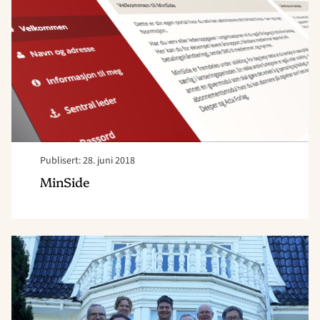
Publisert: 28. juni 2018
MinSide
Read
article
"Regionstyret
2018-
19"