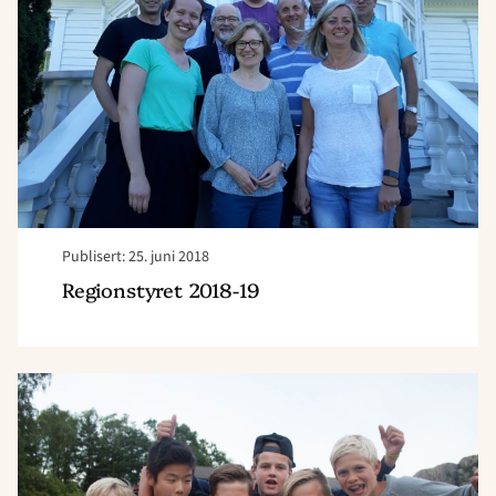
Publisert: 25. juni 2018
Regionstyret 2018-19
Read
article
"Leirer
i
2018