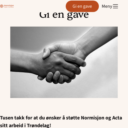
Normisjon
Gi en gave
Meny
Region
Gi en gave
Trøndelag
Hopp
til
innhold
Tusen takk for at du ønsker å støtte Normisjon og Acta
sitt arbeid i Trøndelag!