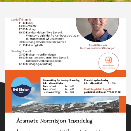
Read
article
"Årsmøte
Normisjon
region
Trøndelag"
Årsmøte Normisjon Trøndelag