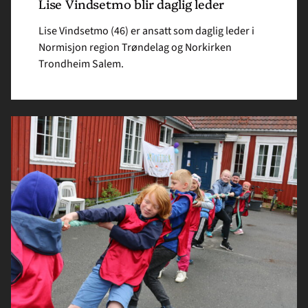
Lise Vindsetmo blir daglig leder
Lise Vindsetmo (46) er ansatt som daglig leder i
Normisjon region Trøndelag og Norkirken
Trondheim Salem.
Her
finner
du
Acta
Trøndelag
sine
leirer
og
arrangement