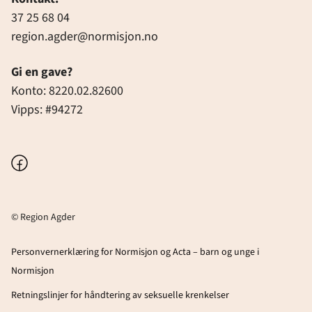
37 25 68 04
region.agder@normisjon.no
Gi en gave?
Konto: 8220.02.82600
Vipps: #94272
Facebook
© Region Agder
Personvernerklæring for Normisjon og Acta – barn og unge i
Normisjon
Retningslinjer for håndtering av seksuelle krenkelser