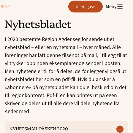
Region
Gi en gave
Meny
Agder
Nyhetsbladet
Hopp
til
I 2020 bestemte Region Agder seg for sende ut et
innhold
nyhetsblad – eller en nyhetsmail – hver måned. Alle
foreninger har fått denne tilsendt på mail, i tillegg til at
vi trykker opp noen eksemplarer og sender i posten.
Men nyhetene er til for å deles, derfor legger vi også ut
nyhetsbladet her som en pdf-fil. Hvis du ønsker å
«abonnere» på nyhetsbladet kan du gi beskjed om det
til regionkontoret. Pdf-filen kan printes ut på egen
skriver, og deles ut til alle dere vil dele nyhetene fra
Agder med!
NYHETSMAIL PÅSKEN 2020