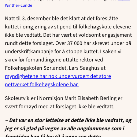
Winther-Lunde
Natt til 3. desember ble det klart at det foreslåtte
kuttet i omgjøring av stipend til folkehøgskole elevene
ikke ble vedtatt. Det har vært et voldsomt engasjement
rundt dette forslaget. Over 37 000 har skrevet under på
underskriftkampanje for å stoppe kuttet. I saken vi
skrev før forhandlingene uttalte rektor ved
Folkehøgskolen Sørlandet, Lars Saaghus at
myndighetene har nok undervurdert det store
nettverket folkehøgskolene har.
Skoleutvikler i Normisjon Marit Elisabeth Berling er
svært fornøyd med at forslaget ikke ble vedtatt.
– Det var en stor lettelse at dette ikke ble vedtatt, og
jeg er så glad på vegne av alle ungdommene som i
fremtiden kan få lov til å unne seg dette