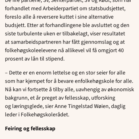
De fire partiene, Sv, Senterpartiet, SV og Rødt, som har
forhandlet med Arbeiderpartiet om statsbudsjettet,
foreslo alle å reversere kuttet i sine alternative
budsjett. Etter at forhandlingene ble avsluttet og den
siste turbulente uken er tilbakelagt, viser resultatet
at samarbeidspartneren har fått gjennomslag og at
folkehøgskoleelevene nå allikevel vil få omgjort 40
prosent av lån til stipend.
– Dette er en enorm lettelse og en stor seier for alle
som har kjempet for å bevare enfolkehøgskole for alle.
Nå kan vi fortsette å tilby alle, uavhengig av økonomisk
bakgrunn, et år preget av fellesskap, utforsking
og læringsglede, sier Anne Tingelstad Wøien, daglig
leder i Folkehøgskolerådet.
Feiring og fellesskap