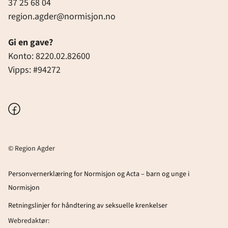
37 25 68 04
region.agder@normisjon.no
Gi en gave?
Konto: 8220.02.82600
Vipps: #94272
Facebook
© Region Agder
Personvernerklæring for Normisjon og Acta – barn og unge i
Normisjon
Retningslinjer for håndtering av seksuelle krenkelser
Webredaktør: