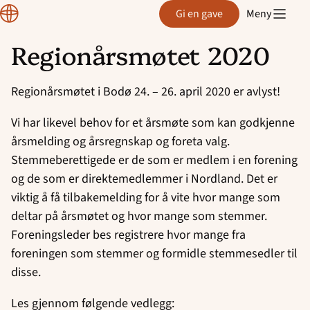
Region
Gi en gave
Meny
Nordland
Regionårsmøtet 2020
Hopp
til
Regionårsmøtet i Bodø 24. – 26. april 2020 er avlyst!
innhold
Vi har likevel behov for et årsmøte som kan godkjenne
årsmelding og årsregnskap og foreta valg.
Stemmeberettigede er de som er medlem i en forening
og de som er direktemedlemmer i Nordland. Det er
viktig å få tilbakemelding for å vite hvor mange som
deltar på årsmøtet og hvor mange som stemmer.
Foreningsleder bes registrere hvor mange fra
foreningen som stemmer og formidle stemmesedler til
disse.
Les gjennom følgende vedlegg: