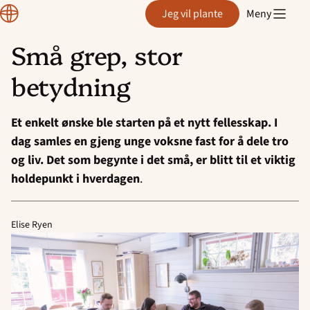
Plante
Jeg vil plante
Meny
Små grep, stor
Hopp
betydning
til
innhold
Et enkelt ønske ble starten på et nytt fellesskap. I
dag samles en gjeng unge voksne fast for å dele tro
og liv. Det som begynte i det små, er blitt til et viktig
holdepunkt i hverdagen
.
Elise Ryen