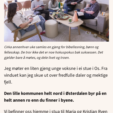
Cirka annenhver uke samles en gjeng for bibellesning, bønn og
fellesskap. De tror ikke det er noe hokuspokus bak suksessen. Det
gjelder bare å møtes, og dele livet og troen.
Jeg møter en liten gjeng unge voksne i ei stue i Os. Fra
vinduet kan jeg skue ut over fredfulle daler og mektige
fjell.
Den lille kommunen helt nord i Østerdalen byr på en
helt annen ro enn du finner i byene.
Vi befinner oss hjemme i stua til Maria og Kristian Ryen