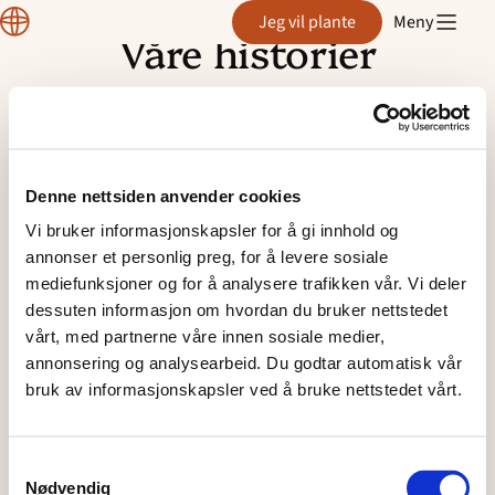
Plante
Jeg vil plante
Meny
Våre historier
Hopp
til
innhold
Denne nettsiden anvender cookies
Vi bruker informasjonskapsler for å gi innhold og
annonser et personlig preg, for å levere sosiale
mediefunksjoner og for å analysere trafikken vår. Vi deler
dessuten informasjon om hvordan du bruker nettstedet
vårt, med partnerne våre innen sosiale medier,
annonsering og analysearbeid. Du godtar automatisk vår
bruk av informasjonskapsler ved å bruke nettstedet vårt.
Samtykkevalg
18.06.2026
Nødvendig