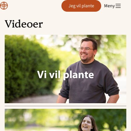
Plante
Jeg vil plante
Meny
Videoer
Hopp
til
innhold