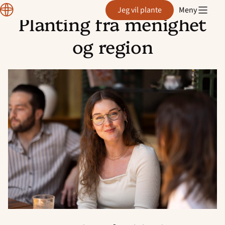
Plante
Jeg vil plante
Meny
Planting fra menighet
Hopp
til
og region
innhold