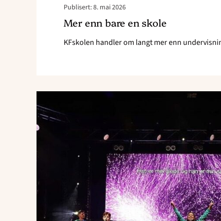
Publisert: 8. mai 2026
Mer enn bare en skole
KFskolen handler om langt mer enn undervisnin
Read
article
"Satser
på
unge
ledere
med
to
nye
linjetilbud"