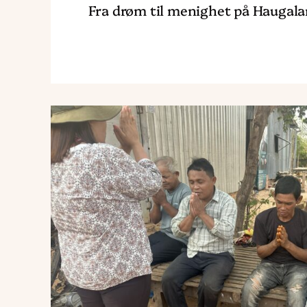
Fra drøm til menighet på Haugal
Read
article
"Guds
rike
ER
kommet
nær"