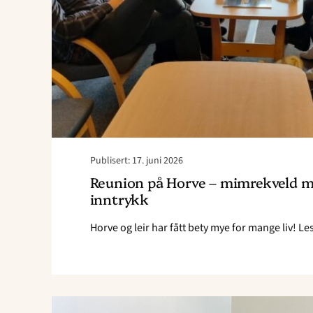
Publisert: 17. juni 2026
Reunion på Horve – mimrekveld m
inntrykk
Horve og leir har fått bety mye for mange liv! Le
Read