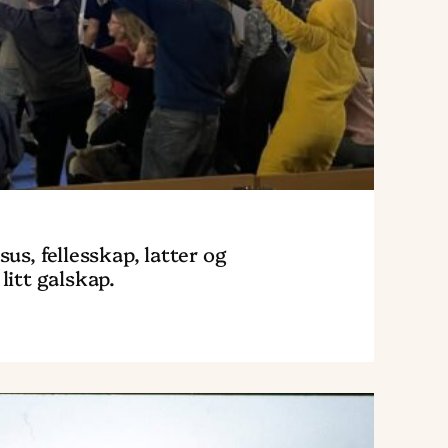
galskap."
sus, fellesskap, latter og
litt galskap.
Read
article