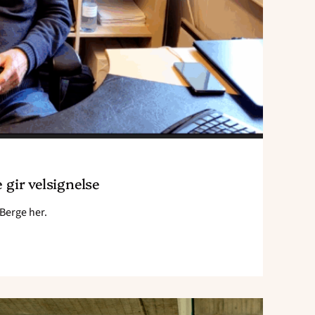
e gir velsignelse
Berge her.
Read