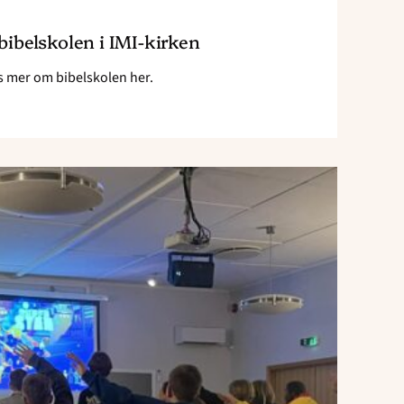
 bibelskolen i IMI-kirken
s mer om bibelskolen her.
Read
article
"Wyldlife;
Mye
Jesus,
fellesskap,
latter
og
opplevelser…
og
litt