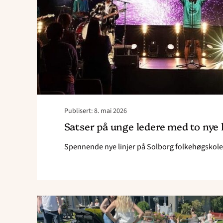
Publisert: 8. mai 2026
Satser på unge ledere med to nye l
Spennende nye linjer på Solborg folkehøgskole
Read
article