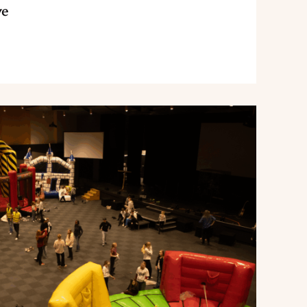
ve
Read
article
"Impuls
10:13
2026"