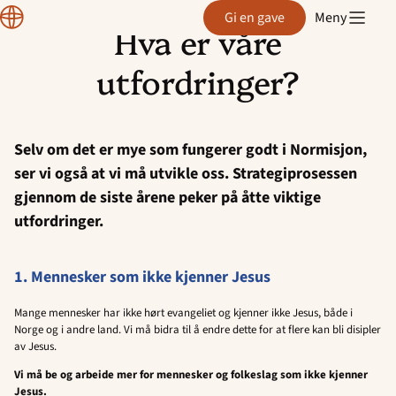
Normisjon
Gi en gave
Meny
strategi
Hva er våre
Hopp
til
utfordringer?
innhold
Selv om det er mye som fungerer godt i Normisjon,
ser vi også at vi må utvikle oss. Strategiprosessen
gjennom de siste årene peker på åtte viktige
utfordringer.
1. Mennesker som ikke kjenner Jesus
Mange mennesker har ikke hørt evangeliet og kjenner ikke Jesus, både i
Norge og i andre land. Vi må bidra til å endre dette for at flere kan bli disipler
av Jesus.
Vi må be og arbeide mer for mennesker og folkeslag som ikke kjenner
Jesus.