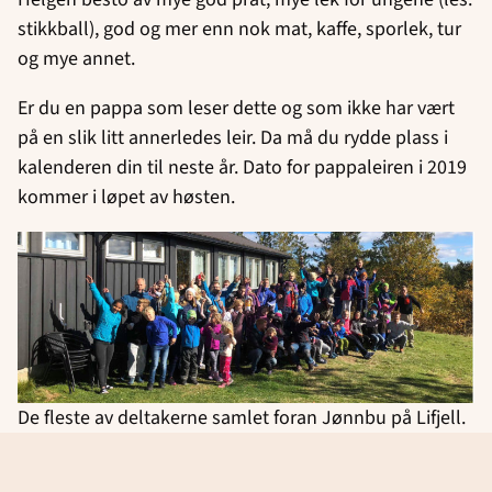
stikkball), god og mer enn nok mat, kaffe, sporlek, tur
Rjukan Soul Kids
og mye annet.
Sannidal - SMUK
Er du en pappa som leser dette og som ikke har vært
på en slik litt annerledes leir. Da må du rydde plass i
Skien Soul Children
kalenderen din til neste år. Dato for pappaleiren i 2019
kommer i løpet av høsten.
Tinn Soul Teens
De fleste av deltakerne samlet foran Jønnbu på Lifjell.