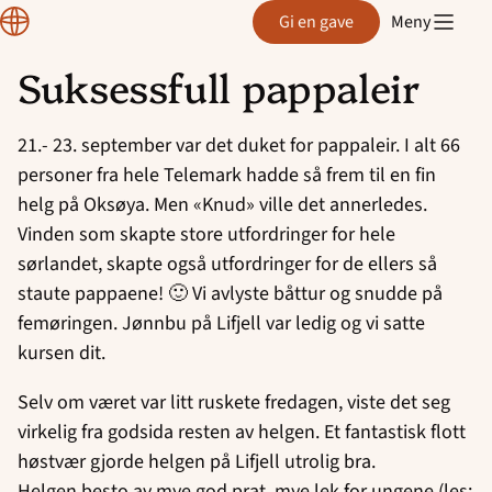
Region
Kragerø - Mini mini Singspiration
Gi en gave
Meny
Telemark
Suksessfull pappaleir
Kragerø - Singspiration
Hopp
til
Kragerø Soul Children
21.- 23. september var det duket for pappaleir. I alt 66
innhold
personer fra hele Telemark hadde så frem til en fin
Langesund Barnegospel
helg på Oksøya. Men «Knud» ville det annerledes.
Vinden som skapte store utfordringer for hele
Langesund - Guts
sørlandet, skapte også utfordringer for de ellers så
staute pappaene! 🙂 Vi avlyste båttur og snudde på
Langesund Minigospel
femøringen. Jønnbu på Lifjell var ledig og vi satte
kursen dit.
Lunde - Fidus
Selv om været var litt ruskete fredagen, viste det seg
Notodden Soul Children
virkelig fra godsida resten av helgen. Et fantastisk flott
høstvær gjorde helgen på Lifjell utrolig bra.
Porsgrunn Soul Children
Helgen besto av mye god prat, mye lek for ungene (les: