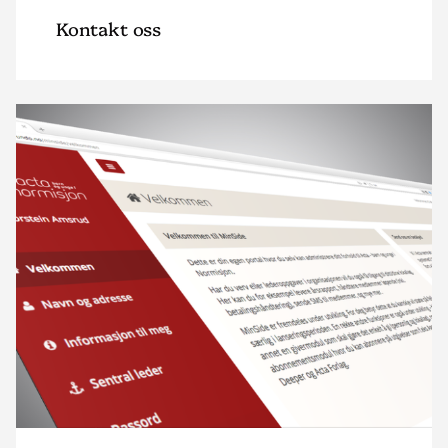
Kontakt oss
Read
article
"MinSide"