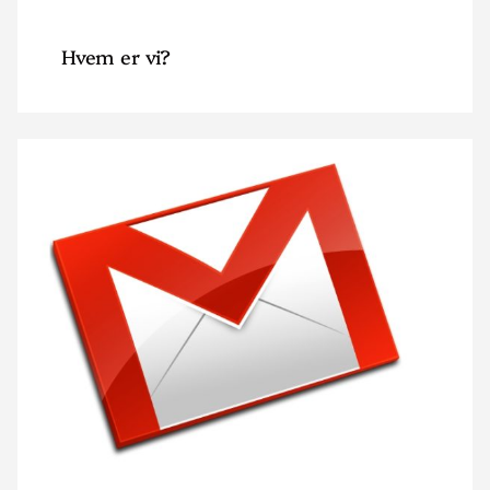
Hvem er vi?
Read
article
"Kontakt
oss"