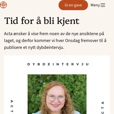
Region
Gi en gave
Meny
Telemark
Tid for å bli kjent
Hopp
til
Acta ønsker å vise frem noen av de nye ansiktene på
innhold
laget, og derfor kommer vi hver Onsdag fremover til å
publisere et nytt dybdeintervju.