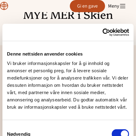
Region
Gi en gave
Meny
Telemark
Bø - barneklubben
MYE MER i Skien
Hopp
til
Bø - Fredags BiT
innhold
Gruppeplakat-MYE-MER-2025-Acta-Telemark
Flatdal Barnelag
Denne nettsiden anvender cookies
Grenland Soul Children
Vi bruker informasjonskapsler for å gi innhold og
Grenland Soul Teens
annonser et personlig preg, for å levere sosiale
Region
mediefunksjoner og for å analysere trafikken vår. Vi deler
Telemark
dessuten informasjon om hvordan du bruker nettstedet
Hellekirkenes minikor og angels
Facebook
vårt, med partnerne våre innen sosiale medier,
annonsering og analysearbeid. Du godtar automatisk vår
Kjosen Yngres
bruk av informasjonskapsler ved å bruke nettstedet vårt.
© Region Telemark
Klyve Soul Children
Samtykkevalg
Personvernerklæring for Normisjon og Acta – barn og unge i
Kragerø - Mini mini Singspiration
Nødvendig