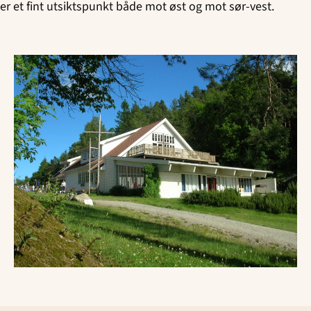
er et fint utsiktspunkt både mot øst og mot sør-vest.
Sannidal - SMUK
Skien Soul Children
Tinn Soul Teens