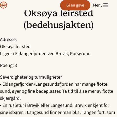
Region
Kragerø - Singspiration
Gi en gave
Meny
Telemark
Oksøya leirsted
Hopp
Kragerø Soul Children
til
(bedehusjakten)
innhold
Langesund Barnegospel
Adresse:
Langesund - Guts
Oksøya leirsted
Ligger i Eidangerfjorden ved Brevik, Porsgrunn
Langesund Minigospel
Poeng: 3
Lunde - Fidus
Severdigheter og turmuligheter
• Eidangerfjorden/Langesundsfjorden har mange flotte
Notodden Soul Children
sund, øyer og fine badeplasser. Ta tid til å se mer av flotte
skjærgård.
Porsgrunn Soul Children
• En rusletur i Brevik eller Langesund. Brevik er kjent for
Rjukan Soul Kids
sine isbarer. I Langesund finner man bl.a. Tangen fort, som