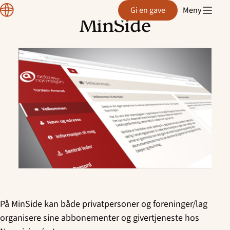
Region
Gi en gave
Meny
Hellekirkenes minikor og angels
Telemark
MinSide
Hopp
Kjosen Yngres
til
innhold
Klyve Soul Children
Kragerø - Mini mini Singspiration
Kragerø - Singspiration
Kragerø Soul Children
Langesund Barnegospel
Langesund - Guts
På MinSide kan både privatpersoner og foreninger/lag
organisere sine abbonementer og givertjeneste hos
Langesund Minigospel