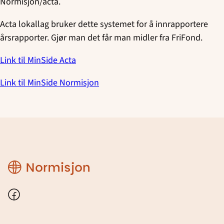
Normisjon/acta.
Lunde - Fidus
Acta lokallag bruker dette systemet for å innrapportere
årsrapporter. Gjør man det får man midler fra FriFond.
Notodden Soul Children
Link til MinSide Acta
Porsgrunn Soul Children
Link til MinSide Normisjon
Rjukan Soul Kids
Sannidal - SMUK
Skien Soul Children
Region
Tinn Soul Teens
Telemark
Facebook