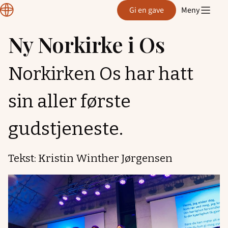
Normisjon
Gi en gave
Meny
Hordaland
Ny Norkirke i Os
Hopp
til
Norkirken Os har hatt
innhold
sin aller første
gudstjeneste.
Tekst: Kristin Winther Jørgensen