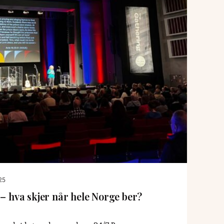
–
hva
skjer
når
hele
Norge
ber?"
25
 – hva skjer når hele Norge ber?