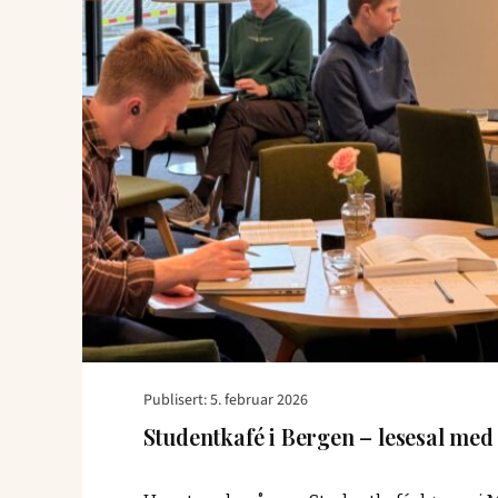
–
lesesal
med
lave
skuldre"
Publisert: 5. februar 2026
Studentkafé i Bergen – lesesal med