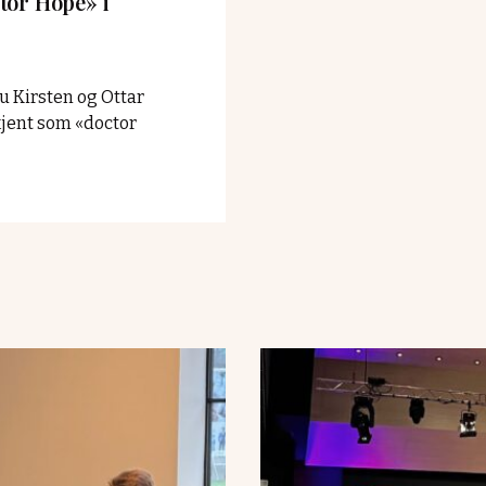
tor Hope» i
u Kirsten og Ottar
kjent som «doctor
é