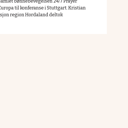
r samlet bønnebevegelsen 24/7 Prayer
uropa til konferanse i Stuttgart. Kristian
sjon region Hordaland deltok