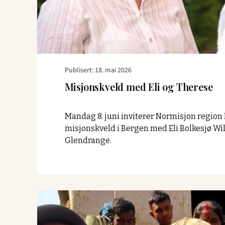
Publisert: 18. mai 2026
Misjonskveld med Eli og Therese
Mandag 8. juni inviterer Normisjon region
misjonskveld i Bergen med Eli Bolkesjø Wi
Glendrange.
Read
article
"Fra