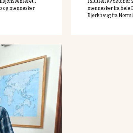
isjonssenteret i
I slutten av oktobe
ro og mennesker
mennesker fra hele E
Bjørkhaug fra Normi