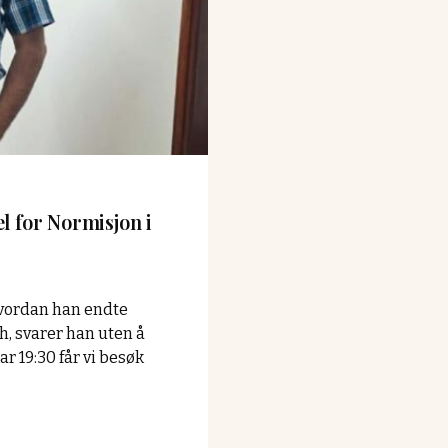
"
el for Normisjon i
vordan han endte
, svarer han uten å
r 19:30 får vi besøk