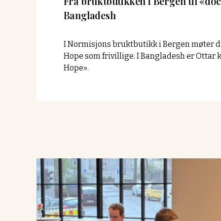
Fra bruktbutikken i Bergen til «doc
Bangladesh
I Normisjons bruktbutikk i Bergen møter d
Hope som frivillige. I Bangladesh er Ottar 
Hope».
Read
article
"Studentkaf
i
Bergen