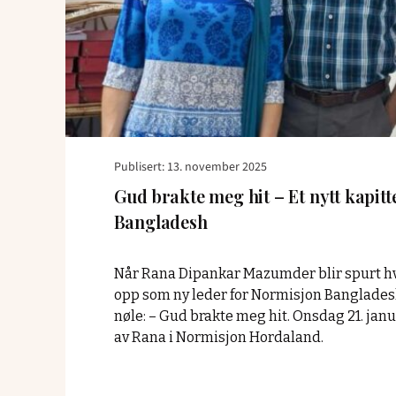
i
Bangladesh
Publisert: 13. november 2025
Gud brakte meg hit – Et nytt kapitt
Bangladesh
Når Rana Dipankar Mazumder blir spurt h
opp som ny leder for Normisjon Bangladesh
nøle: – Gud brakte meg hit. Onsdag 21. janua
av Rana i Normisjon Hordaland.