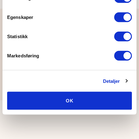
Egenskaper
Normisjon
Statistikk
Hordaland
Facebook
Markedsføring
Detaljer
© Normisjon Hordaland
OK