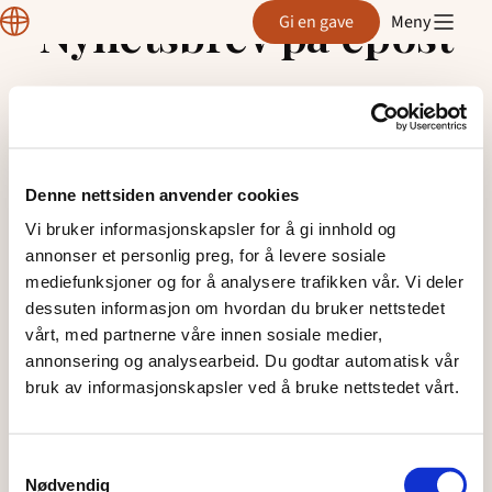
Normisjon
Nyhetsbrev på epost
Gi en gave
Meny
Hopp
Hordaland
til
innhold
Fyll ut skjemaet for å melde deg på
nyhetsbrevet til Normisjon region
Hordaland
Denne nettsiden anvender cookies
Vi bruker informasjonskapsler for å gi innhold og
Din epost:
annonser et personlig preg, for å levere sosiale
mediefunksjoner og for å analysere trafikken vår. Vi deler
Mobil:
dessuten informasjon om hvordan du bruker nettstedet
vårt, med partnerne våre innen sosiale medier,
Fornavn:
annonsering og analysearbeid. Du godtar automatisk vår
bruk av informasjonskapsler ved å bruke nettstedet vårt.
Etternavn:
Samtykkevalg
MELD MEG PÅ
Nødvendig