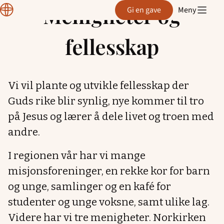
Normisjon
Menigheter og
Gi en gave
Meny
Hopp
Hordaland
til
fellesskap
innhold
Vi vil plante og utvikle fellesskap der
Guds rike blir synlig, nye kommer til tro
på Jesus og lærer å dele livet og troen med
andre.
I regionen vår har vi mange
misjonsforeninger, en rekke kor for barn
og unge, samlinger og en kafé for
studenter og unge voksne, samt ulike lag.
Videre har vi tre menigheter. Norkirken