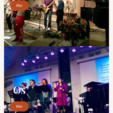
mer
Os
mer