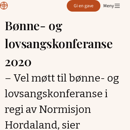
Normisjon
Gi en gave
Meny
Hordaland
Bønne- og
Hopp
til
lovsangskonferanse
innhold
2020
– Vel møtt til bønne- og
lovsangskonferanse i
regi av Normisjon
Hordaland, sier