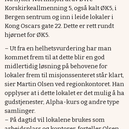
Korskirkeallmenning 5, også kalt ØK5, i
Bergen sentrum og inn i leide lokaler i
Kong Oscars gate 22. Dette er rett rundt
hjørnet for ØK5.
– Ut fra en helhetsvurdering har man
kommet frem til at dette blir en god
midlertidig løsning på behovene for
lokaler frem til misjonssenteret står klart,
sier Martin Olsen ved regionkontoret. Han
opplyser at i dette lokalet er det mulig å ha
gudstjenester, Alpha-kurs og andre type
samlinger.
– På dagtid vil lokalene brukes som
arbeidsplass og kontorer, forteller Olsen.