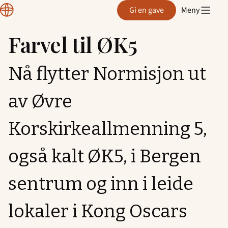
Normisjon
Gi en gave
Meny
Hordaland
Farvel til ØK5
Hopp
til
Nå flytter Normisjon ut
innhold
av Øvre
Korskirkeallmenning 5,
også kalt ØK5, i Bergen
sentrum og inn i leide
lokaler i Kong Oscars