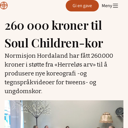
Normisjon
Gi en gave
Meny
Hordaland
260 000 kroner til
Hopp
til
Soul Children-kor
innhold
Normisjon Hordaland har fått 260.000
kroner i støtte fra «Herreløs arv» til å
produsere nye koreografi -og
tegnspråkvideoer for tweens- og
ungdomskor.