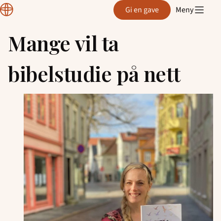
Normisjon
Gi en gave
Meny
Hordaland
Mange vil ta
Hopp
til
bibelstudie på nett
innhold