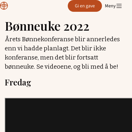
Normisjon
Gi en gave
Meny
Hordaland
Bønneuke 2022
Hopp
til
Årets Bønnekonferanse blir annerledes
innhold
enn vi hadde planlagt. Det blir ikke
konferanse, men det blir fortsatt
bønneuke. Se videoene, og bli med å be!
Fredag