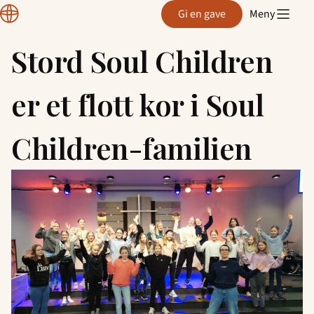
Normisjon
Gi en gave
Meny
Hordaland
Stord Soul Children
Hopp
til
er et flott kor i Soul
innhold
Children-familien