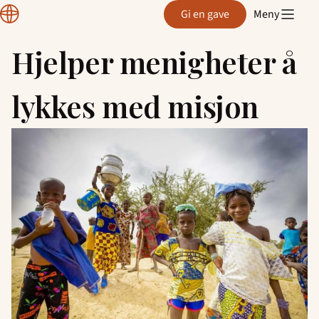
Normisjon
Gi en gave
Meny
Hordaland
Hjelper menigheter å
Hopp
til
lykkes med misjon
innhold