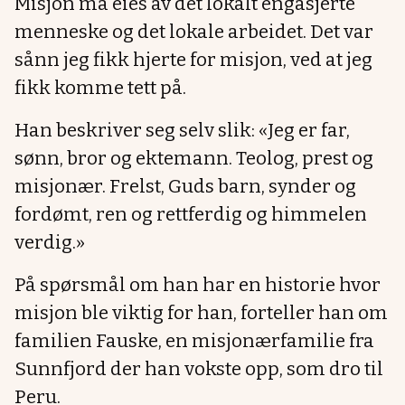
Misjon må eies av det lokalt engasjerte
menneske og det lokale arbeidet. Det var
sånn jeg fikk hjerte for misjon, ved at jeg
fikk komme tett på.
Han beskriver seg selv slik: «Jeg er far,
sønn, bror og ektemann. Teolog, prest og
misjonær. Frelst, Guds barn, synder og
fordømt, ren og rettferdig og himmelen
verdig.»
På spørsmål om han har en historie hvor
misjon ble viktig for han, forteller han om
familien Fauske, en misjonærfamilie fra
Sunnfjord der han vokste opp, som dro til
Peru.