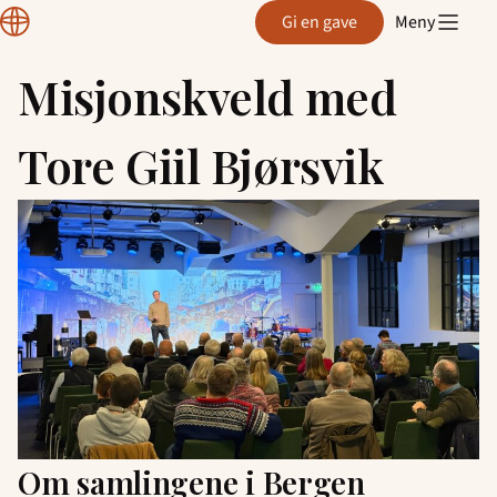
Normisjon
Gi en gave
Meny
Hordaland
Misjonskveld med
Hopp
til
Tore Giil Bjørsvik
innhold
Om samlingene i Bergen