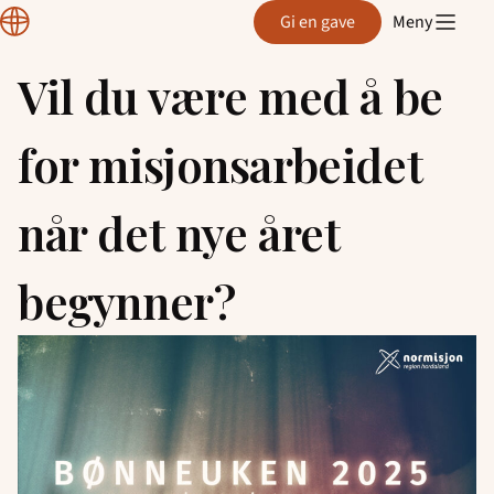
Normisjon
Gi en gave
Meny
Hordaland
Vil du være med å be
Hopp
til
for misjonsarbeidet
innhold
når det nye året
begynner?