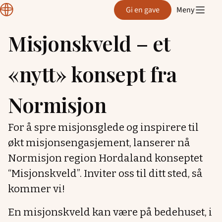
Normisjon
Gi en gave
Meny
Hordaland
Misjonskveld – et
Hopp
til
«nytt» konsept fra
innhold
Normisjon
For å spre misjonsglede og inspirere til
økt misjonsengasjement, lanserer nå
Normisjon region Hordaland konseptet
“Misjonskveld”. Inviter oss til ditt sted, så
kommer vi!
En misjonskveld kan være på bedehuset, i