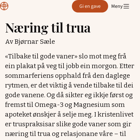
Normisjon
Gi en gave
Meny
Hordaland
Næring til trua
Hopp
til
Av Bjørnar Sæle
innhold
«Tilbake til gode vaner» slo mot meg frå
ein plakat på veg til jobb ein morgon. Etter
sommarferiens opphald frå den daglege
rytmen, er det viktig å vende tilbake til dei
gode vanene. Og då sikter eg ikkje først og
fremst til Omega-3 og Magnesium som
apoteket ønskjer å selje meg. I kristenlivet
er truspraksisar slike gode vaner som gir
næring til trua og relasjonane våre – til