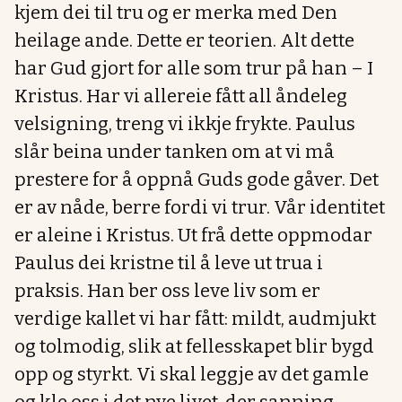
kjem dei til tru og er merka med Den
heilage ande. Dette er teorien. Alt dette
har Gud gjort for alle som trur på han – I
Kristus. Har vi allereie fått all åndeleg
velsigning, treng vi ikkje frykte. Paulus
slår beina under tanken om at vi må
prestere for å oppnå Guds gode gåver. Det
er av nåde, berre fordi vi trur. Vår identitet
er aleine i Kristus. Ut frå dette oppmodar
Paulus dei kristne til å leve ut trua i
praksis. Han ber oss leve liv som er
verdige kallet vi har fått: mildt, audmjukt
og tolmodig, slik at fellesskapet blir bygd
opp og styrkt. Vi skal leggje av det gamle