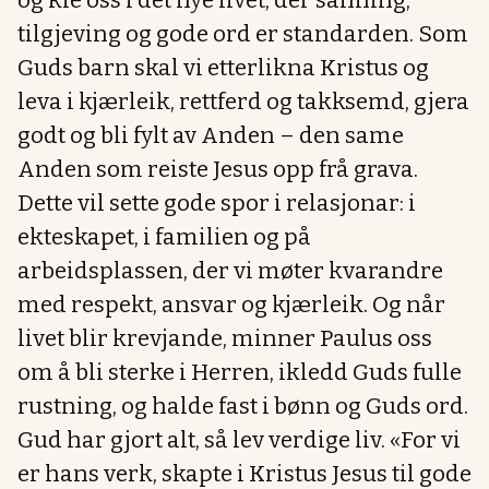
og kle oss i det nye livet, der sanning,
tilgjeving og gode ord er standarden. Som
Guds barn skal vi etterlikna Kristus og
leva i kjærleik, rettferd og takksemd, gjera
godt og bli fylt av Anden – den same
Anden som reiste Jesus opp frå grava.
Dette vil sette gode spor i relasjonar: i
ekteskapet, i familien og på
arbeidsplassen, der vi møter kvarandre
med respekt, ansvar og kjærleik. Og når
livet blir krevjande, minner Paulus oss
om å bli sterke i Herren, ikledd Guds fulle
rustning, og halde fast i bønn og Guds ord.
Gud har gjort alt, så lev verdige liv. «For vi
er hans verk, skapte i Kristus Jesus til gode