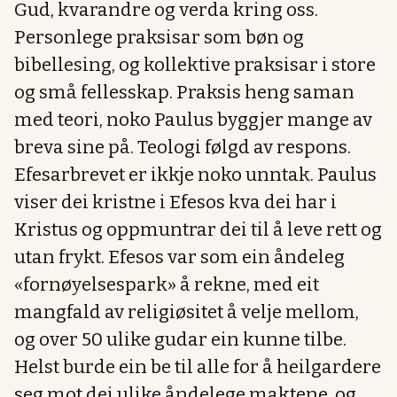
Gud, kvarandre og verda kring oss.
Personlege praksisar som bøn og
bibellesing, og kollektive praksisar i store
og små fellesskap. Praksis heng saman
med teori, noko Paulus byggjer mange av
breva sine på. Teologi følgd av respons.
Efesarbrevet er ikkje noko unntak. Paulus
viser dei kristne i Efesos kva dei har i
Kristus og oppmuntrar dei til å leve rett og
utan frykt. Efesos var som ein åndeleg
«fornøyelsespark» å rekne, med eit
mangfald av religiøsitet å velje mellom,
og over 50 ulike gudar ein kunne tilbe.
Helst burde ein be til alle for å heilgardere
seg mot dei ulike åndelege maktene, og