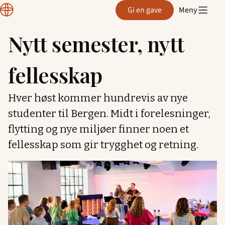
Normisjon
Gi en gave
Meny
Hordaland
Nytt semester, nytt
Hopp
til
fellesskap
innhold
Hver høst kommer hundrevis av nye
studenter til Bergen. Midt i forelesninger,
flytting og nye miljøer finner noen et
fellesskap som gir trygghet og retning.