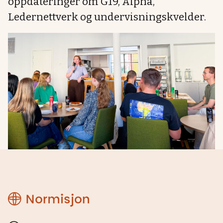
oppdateringer om G19, Alpha,
Ledernettverk og undervisningskvelder.
Normisjon
Hordaland