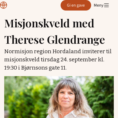
Normisjon
Gi en gave
Meny
Hordaland
Misjonskveld med
Hopp
til
Therese Glendrange
innhold
Normisjon region Hordaland inviterer til
misjonskveld tirsdag 24. september kl.
19:30 i Bjørnsons gate 11.