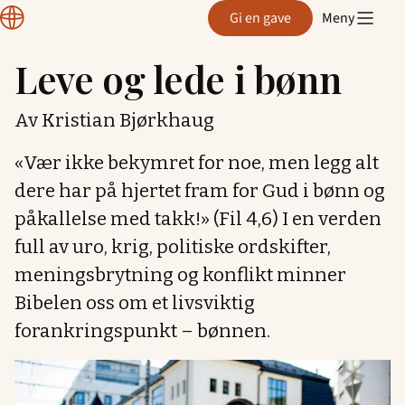
Normisjon
Gi en gave
Meny
Hordaland
Leve og lede i bønn
Hopp
til
Av Kristian Bjørkhaug
innhold
«Vær ikke bekymret for noe, men legg alt
dere har på hjertet fram for Gud i bønn og
påkallelse med takk!» (Fil 4,6) I en verden
full av uro, krig, politiske ordskifter,
meningsbrytning og konflikt minner
Bibelen oss om et livsviktig
forankringspunkt – bønnen.