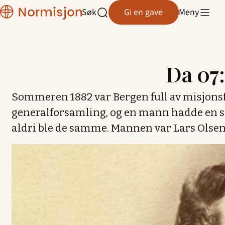
Normisjon
Søk
Gi en gave
Meny
Hordaland
Åpne
søk
Da 07
Hopp
til
Sommeren 1882 var Bergen full av misjonsf
innhold
generalforsamling, og en mann hadde en s
aldri ble de samme. Mannen var Lars Olsen