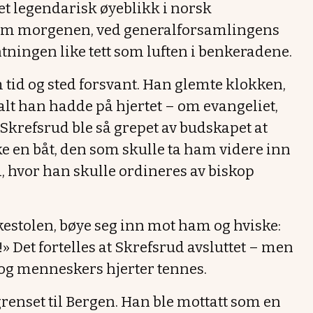
 et legendarisk øyeblikk i norsk
 om morgenen, ved generalforsamlingens
ntningen like tett som luften i benkeradene.
 tid og sted forsvant. Han glemte klokken,
 alt han hadde på hjertet – om evangeliet,
 Skrefsrud ble så grepet av budskapet at
ke en båt, den som skulle ta ham videre inn
, hvor han skulle ordineres av biskop
ekestolen, bøye seg inn mot ham og hviske:
» Det fortelles at Skrefsrud avsluttet – men
r og menneskers hjerter tennes.
enset til Bergen. Han ble mottatt som en