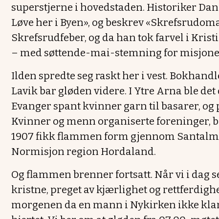
superstjerne i hovedstaden. Historiker Dan
Løve her i Byen», og beskrev «Skrefsrudo
Skrefsrudfeber, og da han tok farvel i Kris
– med søttende-mai-stemning for misjone
Ilden spredte seg raskt her i vest. Bokhan
Lavik bar gløden videre. I Ytre Arna ble det
Evanger spant kvinner garn til basarer, og
Kvinner og menn organiserte foreninger, bar 
1907 fikk flammen form gjennom Santalmis
Normisjon region Hordaland.
Og flammen brenner fortsatt. Når vi i dag 
kristne, preget av kjærlighet og rettferdighet
morgenen da en mann i Nykirken ikke klart