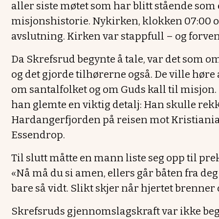
aller siste møtet som har blitt stående som
misjonshistorie. Nykirken, klokken 07:00
avslutning. Kirken var stappfull – og forve
Da Skrefsrud begynte å tale, var det som om
og det gjorde tilhørerne også. De ville høre
om santalfolket og om Guds kall til misjon.
han glemte en viktig detalj: Han skulle rek
Hardangerfjorden på reisen mot Kristiania
Essendrop.
Til slutt måtte en mann liste seg opp til pr
«Nå må du si amen, ellers går båten fra deg!
bare så vidt. Slikt skjer når hjertet brenne
Skrefsruds gjennomslagskraft var ikke begr