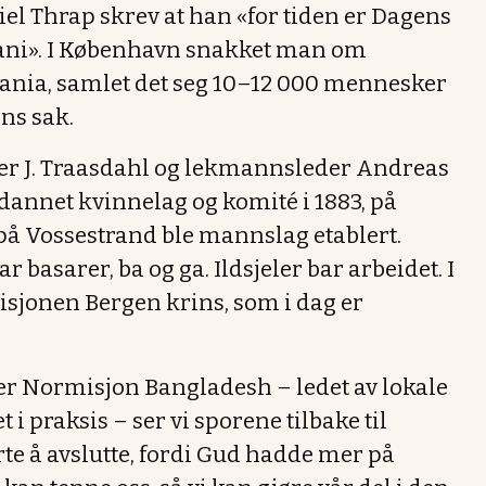
iel Thrap skrev at han «for tiden er Dagens
mani». I København snakket man om
tiania, samlet det seg 10–12 000 mennesker
ns sak.
dler J. Traasdahl og lekmannsleder Andreas
 dannet kvinnelag og komité i 1883, på
 på Vossestrand ble mannslag etablert.
basarer, ba og ga. Ildsjeler bar arbeidet. I
jonen Bergen krins, som i dag er
ser Normisjon Bangladesh – ledet av lokale
 i praksis – ser vi sporene tilbake til
e å avslutte, fordi Gud hadde mer på