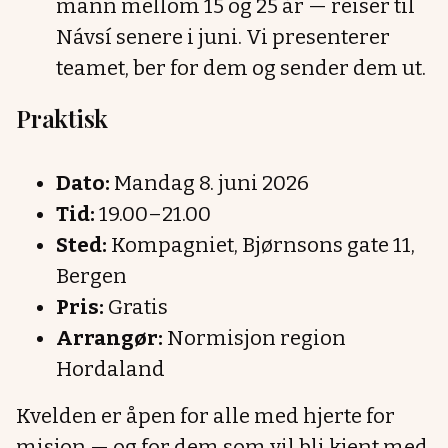
mann mellom 15 og 25 år — reiser til
Návsí senere i juni. Vi presenterer
teamet, ber for dem og sender dem ut.
Praktisk
Dato:
Mandag 8. juni 2026
Tid:
19.00–21.00
Sted:
Kompagniet, Bjørnsons gate 11,
Bergen
Pris:
Gratis
Arrangør:
Normisjon region
Hordaland
Kvelden er åpen for alle med hjerte for
misjon — og for dem som vil bli kjent med