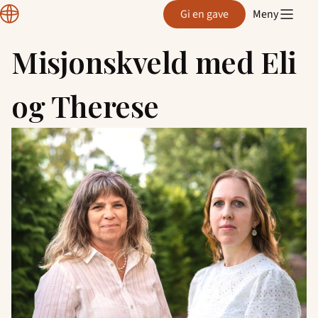
Normisjon
Gi en gave
Meny
Hordaland
Misjonskveld med Eli
Hopp
til
og Therese
innhold