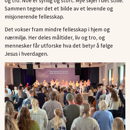
og tro. Noe er synlig og stort. Mye skjer i det stille.
Sammen tegner det et bilde av et levende og
misjonerende fellesskap.
Det vokser fram mindre fellesskap i hjem og
nærmiljø. Her deles måltider, liv og tro, og
mennesker får utforske hva det betyr å følge
Jesus i hverdagen.