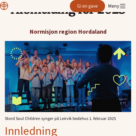
Årsmelding for 2025
Normisjon
Gi en gave
Meny
Hopp
Hordaland
til
innhold
Normisjon region Hordaland
Stord Soul Children synger på Leirvik bedehus 1. februar 2025
Innledning