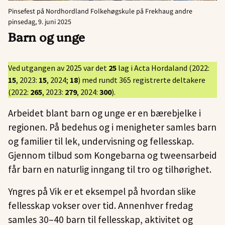
Pinsefest på Nordhordland Folkehøgskule på Frekhaug andre
pinsedag, 9. juni 2025
Barn og unge
Ved utgangen av 2025 var det
25
lag i Acta Hordaland (2022:
15
, 2023:
15
, 2024;
18
) med rundt 365 registrerte deltakere
(2022:
265
, 2023:
279
, 2024:
300
).
Arbeidet blant barn og unge er en bærebjelke i
regionen. På bedehus og i menigheter samles barn
og familier til lek, undervisning og fellesskap.
Gjennom tilbud som Kongebarna og tweensarbeid
får barn en naturlig inngang til tro og tilhørighet.
Yngres på Vik er et eksempel på hvordan slike
fellesskap vokser over tid. Annenhver fredag
samles 30–40 barn til fellesskap, aktivitet og