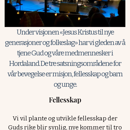
Under visjonen «Jesus Kristus til nye
generasjoner og folkeslag» har vi gleden av å
tjene Gud og våre medmennesker i
Hordaland. De tre satsningsområdene for
vår bevegelse er misjon, fellesskap og barn
og unge.
Fellesskap
Vi vil plante og utvikle fellesskap der
Guds rike blir synlig, nye kommer til tro