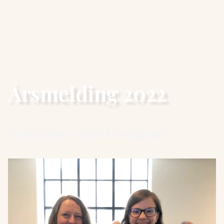
Årsmelding 2022
Normisjon region Hordaland