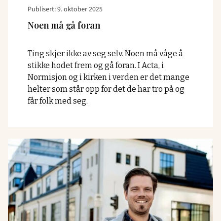
Publisert: 9. oktober 2025
Noen må gå foran
Ting skjer ikke av seg selv. Noen må våge å
stikke hodet frem og gå foran. I Acta, i
Normisjon og i kirken i verden er det mange
helter som står opp for det de har tro på og
får folk med seg.
Read
article
"Leve
og
lede
i
bønn"