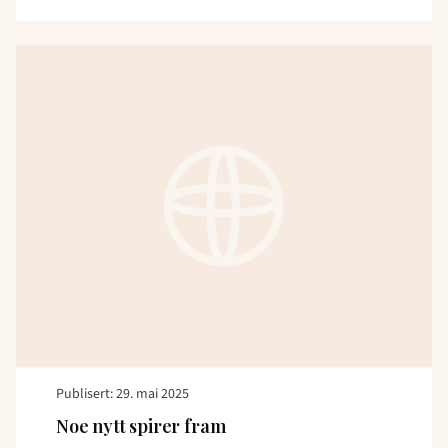
Read
article
"Noe
nytt
spirer
fram"
Publisert: 29. mai 2025
Noe nytt spirer fram