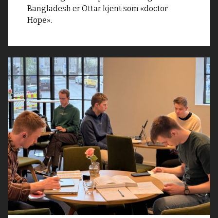
Bangladesh er Ottar kjent som «doctor
Hope».
Read
article
"Studentkafé
i
Bergen
–
lesesal
med
lave
skuldre"