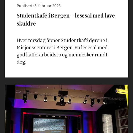
Publisert: 5. februar 2026
Studentkafé i Bergen – lesesal med lave
skuldre
Hver torsdag åpner Studentkafé dørene i
Misjonssenteret i Bergen: En lesesal med
god kaffe, arbeidsro og mennesker rundt
deg.
Read
article
"Bønn
i
bevegelse
–
hva