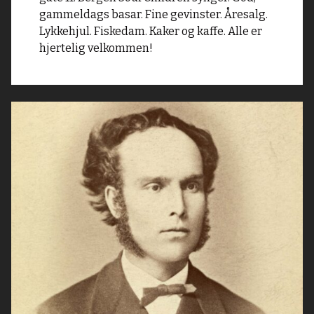
gammeldags basar. Fine gevinster. Åresalg.
Lykkehjul. Fiskedam. Kaker og kaffe. Alle er
hjertelig velkommen!
Read
article
"Da
07:00-
møtet
tente
Vestlandet"