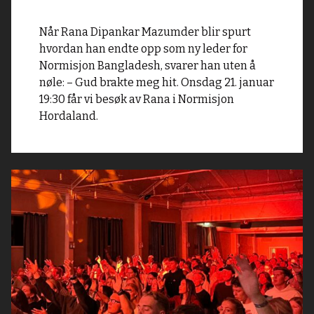
Når Rana Dipankar Mazumder blir spurt
hvordan han endte opp som ny leder for
Normisjon Bangladesh, svarer han uten å
nøle: – Gud brakte meg hit. Onsdag 21. januar
19:30 får vi besøk av Rana i Normisjon
Hordaland.
Read
article
"Nordhordlandsfest
for
de
unge"