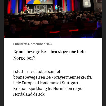
skjer
når
hele
Norge
ber?"
Publisert: 4. desember 2025
Bønn i bevegelse – hva skjer når hele
Norge ber?
I slutten av oktober samlet
bønnebevegelsen 24/7 Prayer mennesker fra
hele Europa til konferanse i Stuttgart.
Kristian Bjørkhaug fra Normisjon region
Hordaland deltok