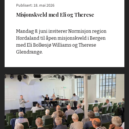
Publisert: 18. mai 2026
Misjonskveld med Eli og Therese
Mandag 8. juni inviterer Normisjon region
Hordaland til åpen misjonskveld i Bergen
med Eli Bolkesjø Williams og Therese
Glendrange.
Read
article
"Sammen
for
å
nå
nye
mennesker