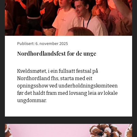
Publisert: 6. november 2025
Nordhordlandsfest for de unge
Kveldsmøtet, i ein fullsatt festsal på
Nordhordland fhs, starta med eit
opningsshow ved underholdningskomiteen
før det haldt fram med lovsang leia av lokale
ungdommar.
Read
article