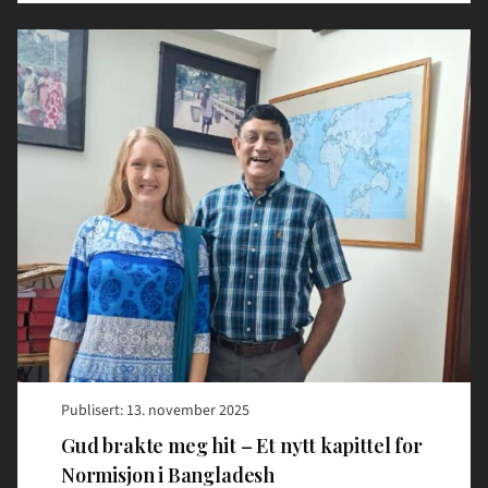
Read
article
"Gud
brakte
meg
hit
–
Et
nytt
kapittel
for
Normisjon
i
Bangladesh"
Publisert: 13. november 2025
Gud brakte meg hit – Et nytt kapittel for
Normisjon i Bangladesh