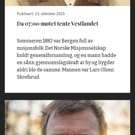
Publisert: 23. oktober 2025
Da 07:00-møtet tente Vestlandet
Sommeren 1882 var Bergen full av
misjonsfolk. Det Norske Misjonsselskap
holdt generalforsamling, og en mann hadde
en sånn gjennomslagskraft at by og bygder
aldri ble de samme. Mannen var Lars Olsen
Skrefsrud.
Read
article
"Noen
må
gå