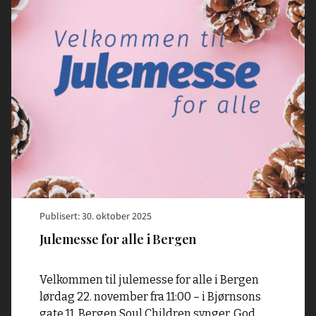
"Julemesse
for
alle
i
Bergen"
Publisert: 30. oktober 2025
Julemesse for alle i Bergen
Velkommen til julemesse for alle i Bergen
lørdag 22. november fra 11:00 – i Bjørnsons
gate 11. Bergen Soul Children synger. God,