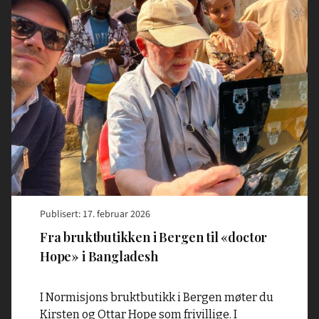
"Fra
bruktbutikken
i
Bergen
til
«doctor
Hope»
i
Bangladesh"
Publisert: 17. februar 2026
Fra bruktbutikken i Bergen til «doctor
Hope» i Bangladesh
I Normisjons bruktbutikk i Bergen møter du
Kirsten og Ottar Hope som frivillige. I