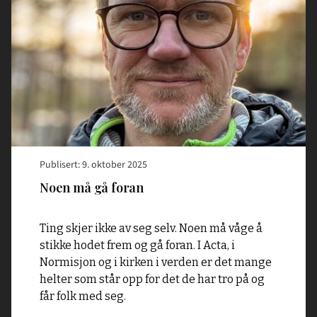
foran"
Publisert: 9. oktober 2025
Noen må gå foran
Ting skjer ikke av seg selv. Noen må våge å
stikke hodet frem og gå foran. I Acta, i
Normisjon og i kirken i verden er det mange
helter som står opp for det de har tro på og
får folk med seg.