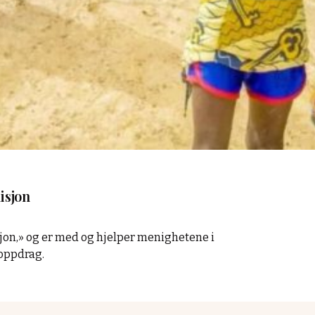
isjon
on,» og er med og hjelper menighetene i
soppdrag.