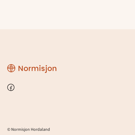
Normisjon
Hordaland
Facebook
© Normisjon Hordaland