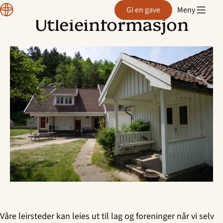
Region
Gi en gave
Meny
Telemark
Utleieinformasjon
Hopp
til
innhold
Våre leirsteder kan leies ut til lag og foreninger når vi selv