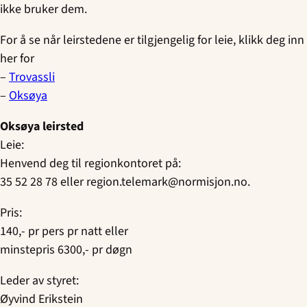
ikke bruker dem.
For å se når leirstedene er tilgjengelig for leie, klikk deg inn
her for
–
Trovassli
–
Oksøya
Oksøya leirsted
Leie:
Henvend deg til regionkontoret på:
35 52 28 78 eller region.telemark@normisjon.no.
Pris:
140,- pr pers pr natt eller
minstepris 6300,- pr døgn
Leder av styret:
Øyvind Erikstein