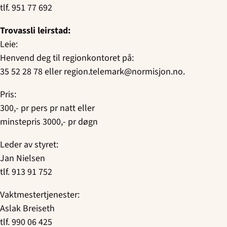
tlf. 951 77 692
Trovassli leirstad:
Leie:
Henvend deg til regionkontoret på:
35 52 28 78 eller region.telemark@normisjon.no.
Pris:
300,- pr pers pr natt eller
minstepris 3000,- pr døgn
Leder av styret:
Jan Nielsen
tlf. 913 91 752
Vaktmestertjenester:
Aslak Breiseth
tlf. 990 06 425