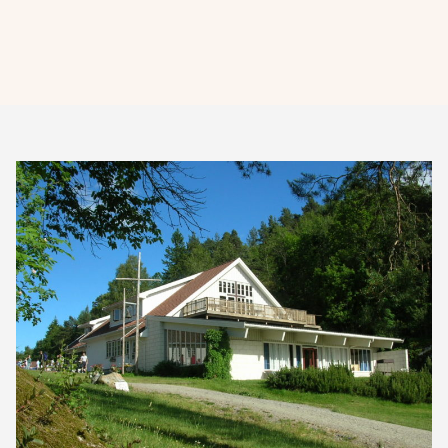
Read
article
"Oksøya
Leirsted"