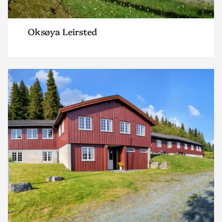
Oksøya Leirsted
Read
article
"Trovassli
Leirsted"