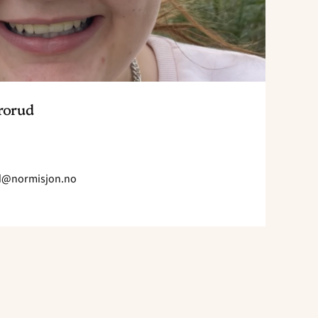
rorud
ud@normisjon.no