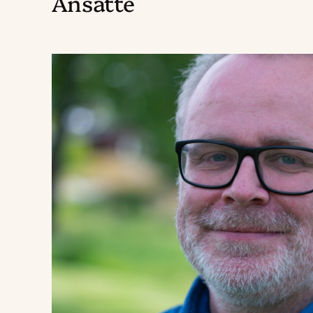
Ansatte
Send
e-
post