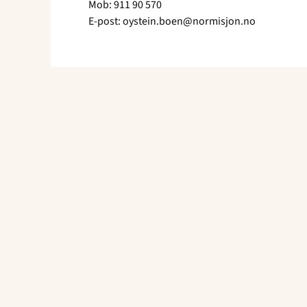
Mob: 911 90 570
E-post: oystein.boen@normisjon.no