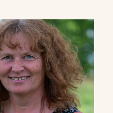
Send
e-
post