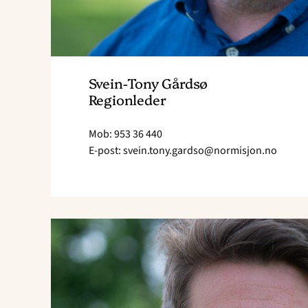
Svein-Tony Gårdsø
Regionleder
Mob: 953 36 440
E-post: svein.tony.gardso@normisjon.no
Send
e-
post