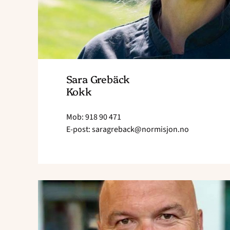
Sara Grebäck
Kokk
Mob: 918 90 471
E-post: saragreback@normisjon.no
Send
e-
post