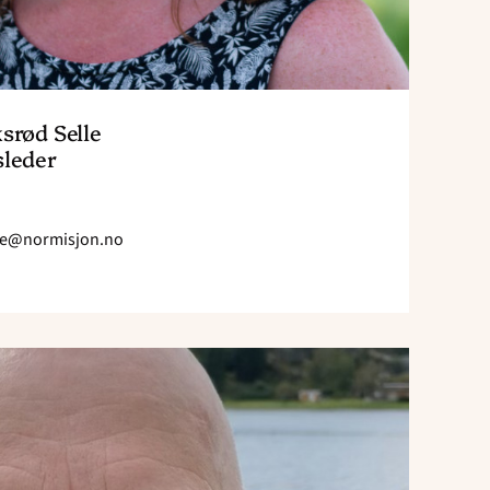
srød Selle
sleder
lle@normisjon.no
Send
e-
post