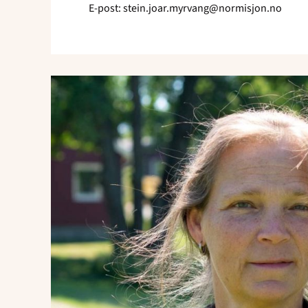
E-post: stein.joar.myrvang@normisjon.no
Send
e-
post