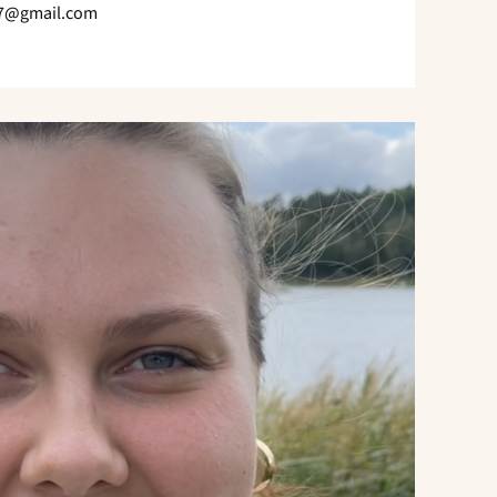
17@gmail.com
Send
e-
post