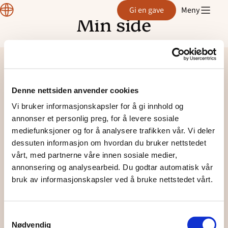
Region
Gi en gave
Meny
VeBu
Min side
Hopp
til
innhold
Denne nettsiden anvender cookies
Region
VeBu
Vi bruker informasjonskapsler for å gi innhold og
annonser et personlig preg, for å levere sosiale
mediefunksjoner og for å analysere trafikken vår. Vi deler
Personvern
dessuten informasjon om hvordan du bruker nettstedet
vårt, med partnerne våre innen sosiale medier,
annonsering og analysearbeid. Du godtar automatisk vår
Facebook
bruk av informasjonskapsler ved å bruke nettstedet vårt.
Samtykkevalg
© Region VeBu
Nødvendig