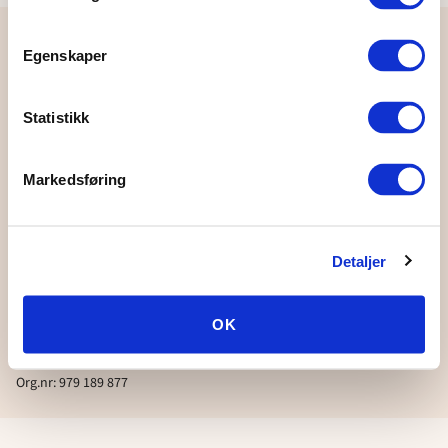
Egenskaper
Region
VeBu
Statistikk
Markedsføring
Personvern
Facebook
Detaljer
OK
© Region VeBu
Org.nr: 979 189 877