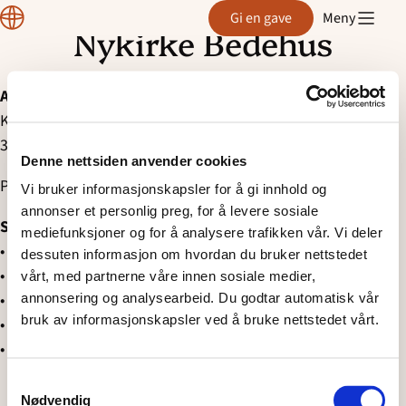
Region
Gi en gave
Meny
VeBu
Nykirke Bedehus
Hopp
til
innhold
Adresse:
Kopstadveien 28
3180 Nykirke
Denne nettsiden anvender cookies
Poeng: 1
Vi bruker informasjonskapsler for å gi innhold og
annonser et personlig preg, for å levere sosiale
Severdigheter og turmuligheter
mediefunksjoner og for å analysere trafikken vår. Vi deler
• Karljohansvern
dessuten informasjon om hvordan du bruker nettstedet
• Midgard vikingsenter
vårt, med partnerne våre innen sosiale medier,
• Borrehaugene
annonsering og analysearbeid. Du godtar automatisk vår
bruk av informasjonskapsler ved å bruke nettstedet vårt.
• Preus museum
• Løvøykapellet (middelalderkirke)
Samtykkevalg
Nødvendig