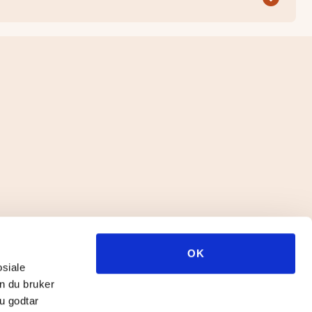
OK
osiale
n du bruker
u godtar