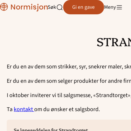
Region
Søk
Gi en gave
Meny
VeBu
Åpne
søk
STRA
Hopp
til
innhold
Er du en av dem som strikker, syr, snekrer maler, sk
Er du en av dem som selger produkter for andre fi
I oktober inviterer vi til salgsmesse, «Strandtorget»,
Ta
kontakt
om du ønsker et salgsbord.
Se løpeseddelen for Strandtorget